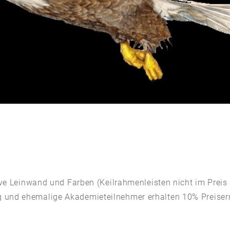
ive Leinwand und Farben (Keilrahmenleisten nicht im Preis 
g und ehemalige Akademieteilnehmer erhalten 10% Preise