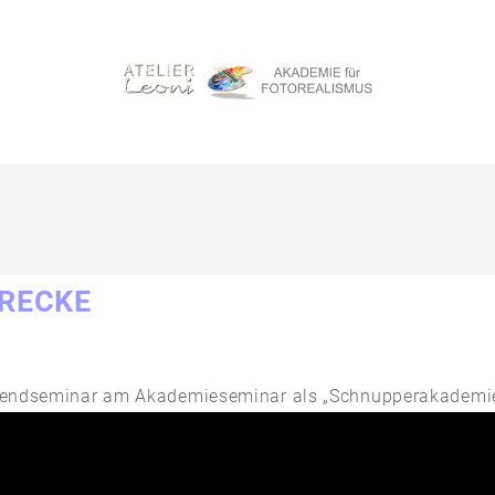
HRECKE
e
nendseminar am Akademieseminar als „Schnupperakademie“