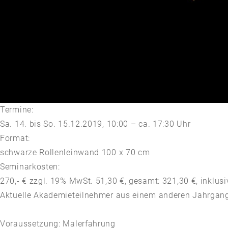
Termine:
Sa. 14. bis So. 15.12.2019, 10:00 – ca. 17:30 Uhr
Format:
schwarze Rollenleinwand 100 x 70 cm
Seminarkosten:
270,- € zzgl. 19% MwSt. 51,30 €, gesamt: 321,30 €, inklus
Aktuelle Akademieteilnehmer aus einem anderen Jahrgan
Voraussetzung: Malerfahrung